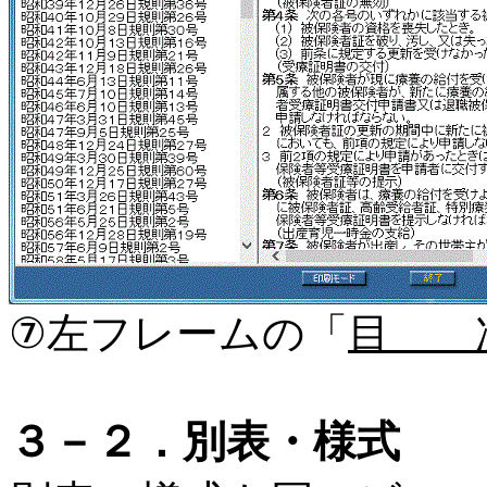
⑦左フレームの「
目 
３－２．別表・様式