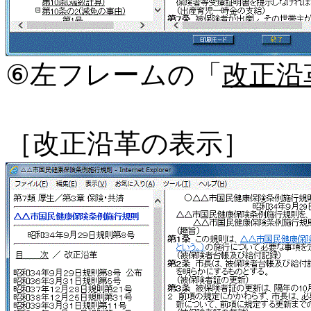
⑥左フレームの「
改正沿
［改正沿革の表示］